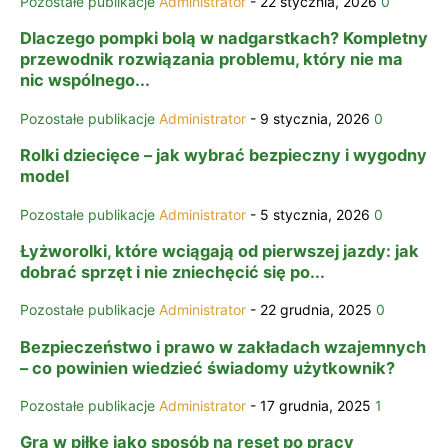
Pozostałe publikacje
Administrator
-
22 stycznia, 2026
0
Dlaczego pompki bolą w nadgarstkach? Kompletny
przewodnik rozwiązania problemu, który nie ma
nic wspólnego...
Pozostałe publikacje
Administrator
-
9 stycznia, 2026
0
Rolki dziecięce – jak wybrać bezpieczny i wygodny
model
Pozostałe publikacje
Administrator
-
5 stycznia, 2026
0
Łyżworolki, które wciągają od pierwszej jazdy: jak
dobrać sprzęt i nie zniechęcić się po...
Pozostałe publikacje
Administrator
-
22 grudnia, 2025
0
Bezpieczeństwo i prawo w zakładach wzajemnych
– co powinien wiedzieć świadomy użytkownik?
Pozostałe publikacje
Administrator
-
17 grudnia, 2025
1
Gra w piłkę jako sposób na reset po pracy