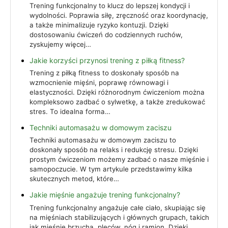
Trening funkcjonalny to klucz do lepszej kondycji i
wydolności. Poprawia siłę, zręczność oraz koordynację,
a także minimalizuje ryzyko kontuzji. Dzięki
dostosowaniu ćwiczeń do codziennych ruchów,
zyskujemy więcej…
Jakie korzyści przynosi trening z piłką fitness?
Trening z piłką fitness to doskonały sposób na
wzmocnienie mięśni, poprawę równowagi i
elastyczności. Dzięki różnorodnym ćwiczeniom można
kompleksowo zadbać o sylwetkę, a także zredukować
stres. To idealna forma…
Techniki automasażu w domowym zaciszu
Techniki automasażu w domowym zaciszu to
doskonały sposób na relaks i redukcję stresu. Dzięki
prostym ćwiczeniom możemy zadbać o nasze mięśnie i
samopoczucie. W tym artykule przedstawimy kilka
skutecznych metod, które…
Jakie mięśnie angażuje trening funkcjonalny?
Trening funkcjonalny angażuje całe ciało, skupiając się
na mięśniach stabilizujących i głównych grupach, takich
jak mięśnie brzucha, pleców, nóg i ramion. Dzięki