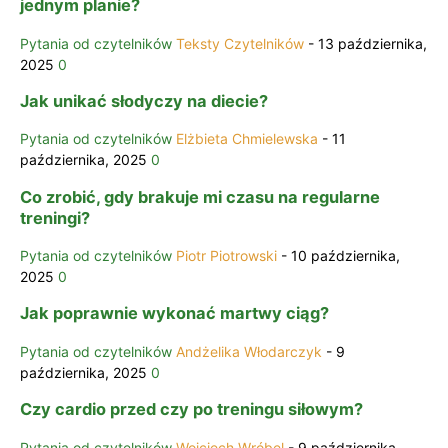
jednym planie?
Pytania od czytelników
Teksty Czytelników
-
13 października,
2025
0
Jak unikać słodyczy na diecie?
Pytania od czytelników
Elżbieta Chmielewska
-
11
października, 2025
0
Co zrobić, gdy brakuje mi czasu na regularne
treningi?
Pytania od czytelników
Piotr Piotrowski
-
10 października,
2025
0
Jak poprawnie wykonać martwy ciąg?
Pytania od czytelników
Andżelika Włodarczyk
-
9
października, 2025
0
Czy cardio przed czy po treningu siłowym?
Pytania od czytelników
Wojciech Wróbel
-
9 października,