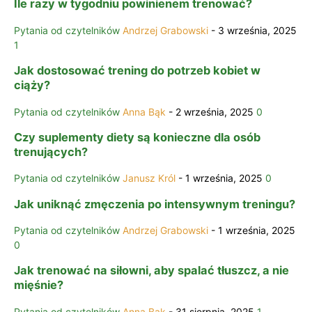
Ile razy w tygodniu powinienem trenować?
Pytania od czytelników
Andrzej Grabowski
-
3 września, 2025
1
Jak dostosować trening do potrzeb kobiet w
ciąży?
Pytania od czytelników
Anna Bąk
-
2 września, 2025
0
Czy suplementy diety są konieczne dla osób
trenujących?
Pytania od czytelników
Janusz Król
-
1 września, 2025
0
Jak uniknąć zmęczenia po intensywnym treningu?
Pytania od czytelników
Andrzej Grabowski
-
1 września, 2025
0
Jak trenować na siłowni, aby spalać tłuszcz, a nie
mięśnie?
Pytania od czytelników
Anna Bąk
-
31 sierpnia, 2025
1