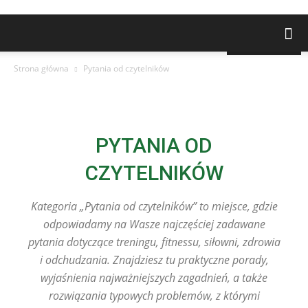
NAJNOWSZE
Strona główna
Pytania od czytelników
PYTANIA OD
CZYTELNIKÓW
Kategoria „Pytania od czytelników” to miejsce, gdzie
odpowiadamy na Wasze najczęściej zadawane
pytania dotyczące treningu, fitnessu, siłowni, zdrowia
i odchudzania. Znajdziesz tu praktyczne porady,
wyjaśnienia najważniejszych zagadnień, a także
rozwiązania typowych problemów, z którymi