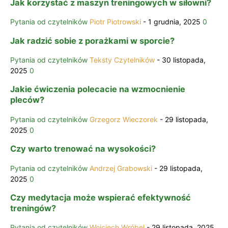
Jak korzystać z maszyn treningowych w siłowni?
Pytania od czytelników
Piotr Piotrowski
-
1 grudnia, 2025
0
Jak radzić sobie z porażkami w sporcie?
Pytania od czytelników
Teksty Czytelników
-
30 listopada,
2025
0
Jakie ćwiczenia polecacie na wzmocnienie
pleców?
Pytania od czytelników
Grzegorz Wieczorek
-
29 listopada,
2025
0
Czy warto trenować na wysokości?
Pytania od czytelników
Andrzej Grabowski
-
29 listopada,
2025
0
Czy medytacja może wspierać efektywność
treningów?
Pytania od czytelników
Wojciech Wróbel
-
29 listopada, 2025