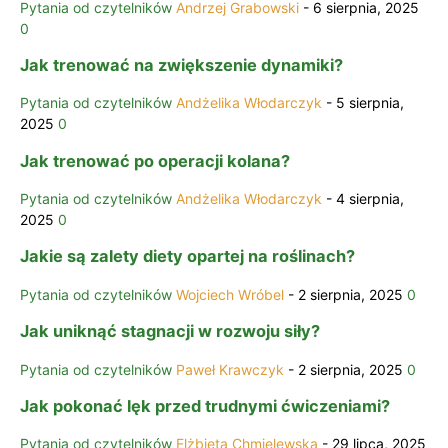
Pytania od czytelników
Andrzej Grabowski
-
6 sierpnia, 2025
0
Jak trenować na zwiększenie dynamiki?
Pytania od czytelników
Andżelika Włodarczyk
-
5 sierpnia,
2025
0
Jak trenować po operacji kolana?
Pytania od czytelników
Andżelika Włodarczyk
-
4 sierpnia,
2025
0
Jakie są zalety diety opartej na roślinach?
Pytania od czytelników
Wojciech Wróbel
-
2 sierpnia, 2025
0
Jak uniknąć stagnacji w rozwoju siły?
Pytania od czytelników
Paweł Krawczyk
-
2 sierpnia, 2025
0
Jak pokonać lęk przed trudnymi ćwiczeniami?
Pytania od czytelników
Elżbieta Chmielewska
-
29 lipca, 2025