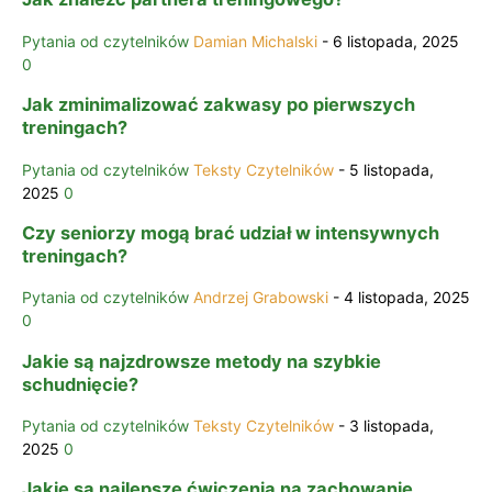
Pytania od czytelników
Damian Michalski
-
6 listopada, 2025
0
Jak zminimalizować zakwasy po pierwszych
treningach?
Pytania od czytelników
Teksty Czytelników
-
5 listopada,
2025
0
Czy seniorzy mogą brać udział w intensywnych
treningach?
Pytania od czytelników
Andrzej Grabowski
-
4 listopada, 2025
0
Jakie są najzdrowsze metody na szybkie
schudnięcie?
Pytania od czytelników
Teksty Czytelników
-
3 listopada,
2025
0
Jakie są najlepsze ćwiczenia na zachowanie