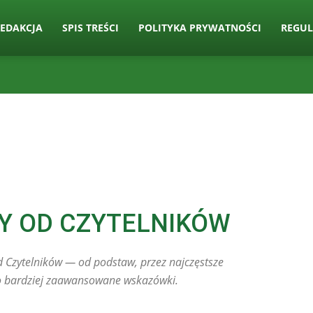
EDAKCJA
SPIS TREŚCI
POLITYKA PRYWATNOŚCI
REGU
Y OD CZYTELNIKÓW
d Czytelników — od podstaw, przez najczęstsze
po bardziej zaawansowane wskazówki.