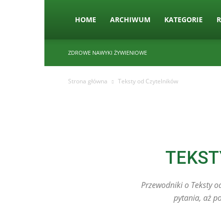
HOME
ARCHIWUM
KATEGORIE
R
ZDROWE NAWYKI ŻYWIENIOWE
Strona główna
Teksty od Czytelników
TEKST
Przewodniki o Teksty o
pytania, aż 