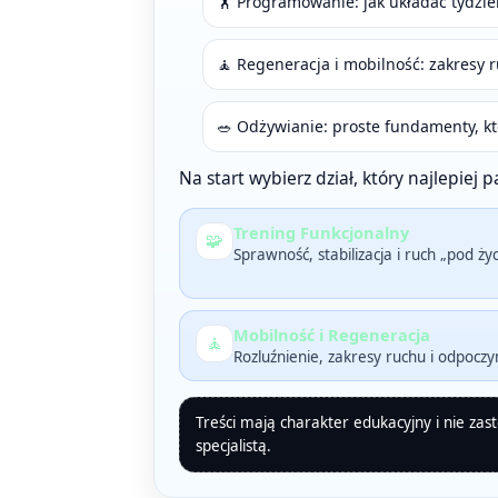
🏋️ Programowanie: jak układać tydzi
🧘 Regeneracja i mobilność: zakresy r
🥗 Odżywianie: proste fundamenty, któ
Na start wybierz dział, który najlepiej 
Trening Funkcjonalny
🧩
Sprawność, stabilizacja i ruch „pod ży
Mobilność i Regeneracja
🧘
Rozluźnienie, zakresy ruchu i odpoczy
Treści mają charakter edukacyjny i nie zastę
specjalistą.