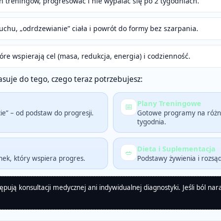
eń treningów, progresować i nie wypalać się po 2 tygodniach.
uchu, „odrdzewianie” ciała i powrót do formy bez szarpania.
re wspierają cel (masa, redukcja, energia) i codzienność.
pasuje do tego, czego teraz potrzebujesz:
Plany Treningowe
📅
cie” – od podstaw do progresji.
Gotowe programy na różne 
tygodnia.
Dieta i Suplementacja
🥗
nek, który wspiera progres.
Podstawy żywienia i rozsąd
pują konsultacji medycznej ani indywidualnej diagnostyki. Jeśli ból nara