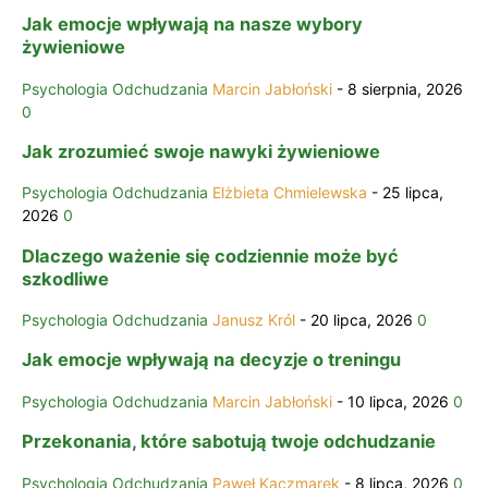
Jak emocje wpływają na nasze wybory
żywieniowe
Psychologia Odchudzania
Marcin Jabłoński
-
8 sierpnia, 2026
0
Jak zrozumieć swoje nawyki żywieniowe
Psychologia Odchudzania
Elżbieta Chmielewska
-
25 lipca,
2026
0
Dlaczego ważenie się codziennie może być
szkodliwe
Psychologia Odchudzania
Janusz Król
-
20 lipca, 2026
0
Jak emocje wpływają na decyzje o treningu
Psychologia Odchudzania
Marcin Jabłoński
-
10 lipca, 2026
0
Przekonania, które sabotują twoje odchudzanie
Psychologia Odchudzania
Paweł Kaczmarek
-
8 lipca, 2026
0