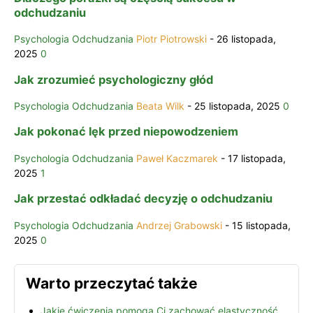
odchudzaniu
Psychologia Odchudzania
Piotr Piotrowski
-
26 listopada,
2025
0
Jak zrozumieć psychologiczny głód
Psychologia Odchudzania
Beata Wilk
-
25 listopada, 2025
0
Jak pokonać lęk przed niepowodzeniem
Psychologia Odchudzania
Paweł Kaczmarek
-
17 listopada,
2025
1
Jak przestać odkładać decyzję o odchudzaniu
Psychologia Odchudzania
Andrzej Grabowski
-
15 listopada,
2025
0
Warto przeczytać także
Jakie ćwiczenia pomogą Ci zachować elastyczność