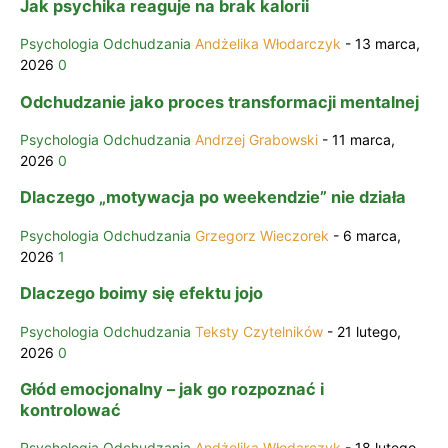
Jak psychika reaguje na brak kalorii
Psychologia Odchudzania
Andżelika Włodarczyk
-
13 marca,
2026
0
Odchudzanie jako proces transformacji mentalnej
Psychologia Odchudzania
Andrzej Grabowski
-
11 marca,
2026
0
Dlaczego „motywacja po weekendzie” nie działa
Psychologia Odchudzania
Grzegorz Wieczorek
-
6 marca,
2026
1
Dlaczego boimy się efektu jojo
Psychologia Odchudzania
Teksty Czytelników
-
21 lutego,
2026
0
Głód emocjonalny – jak go rozpoznać i
kontrolować
Psychologia Odchudzania
Andżelika Włodarczyk
-
18 lutego,