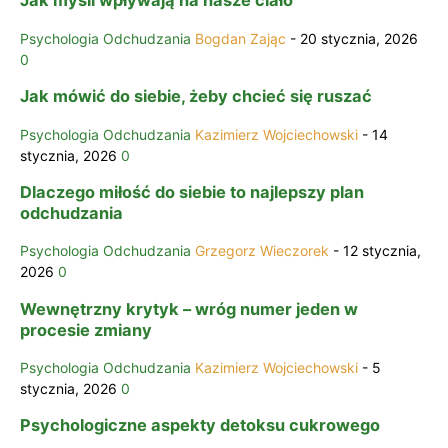
Jak myśli wpływają na nasze ciało
Psychologia Odchudzania
Bogdan Zając
-
20 stycznia, 2026
0
Jak mówić do siebie, żeby chcieć się ruszać
Psychologia Odchudzania
Kazimierz Wojciechowski
-
14
stycznia, 2026
0
Dlaczego miłość do siebie to najlepszy plan
odchudzania
Psychologia Odchudzania
Grzegorz Wieczorek
-
12 stycznia,
2026
0
Wewnętrzny krytyk – wróg numer jeden w
procesie zmiany
Psychologia Odchudzania
Kazimierz Wojciechowski
-
5
stycznia, 2026
0
Psychologiczne aspekty detoksu cukrowego