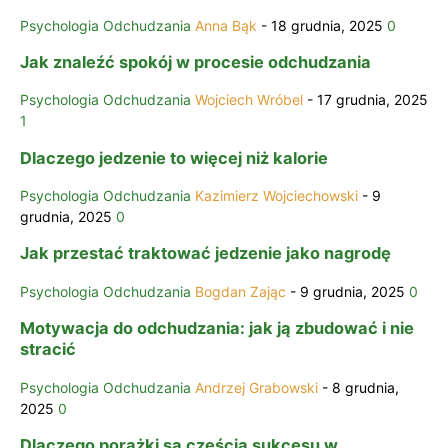
Psychologia Odchudzania
Anna Bąk
-
18 grudnia, 2025
0
Jak znaleźć spokój w procesie odchudzania
Psychologia Odchudzania
Wojciech Wróbel
-
17 grudnia, 2025
1
Dlaczego jedzenie to więcej niż kalorie
Psychologia Odchudzania
Kazimierz Wojciechowski
-
9
grudnia, 2025
0
Jak przestać traktować jedzenie jako nagrodę
Psychologia Odchudzania
Bogdan Zając
-
9 grudnia, 2025
0
Motywacja do odchudzania: jak ją zbudować i nie
stracić
Psychologia Odchudzania
Andrzej Grabowski
-
8 grudnia,
2025
0
Dlaczego porażki są częścią sukcesu w