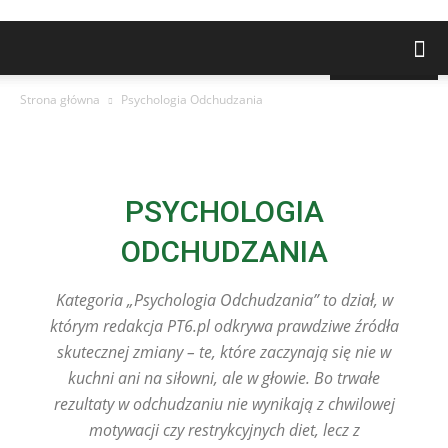
NAJNOWSZE
Strona główna
Psychologia Odchudzania
PSYCHOLOGIA
ODCHUDZANIA
Kategoria „Psychologia Odchudzania” to dział, w
którym redakcja PT6.pl odkrywa prawdziwe źródła
skutecznej zmiany – te, które zaczynają się nie w
kuchni ani na siłowni, ale w głowie. Bo trwałe
rezultaty w odchudzaniu nie wynikają z chwilowej
motywacji czy restrykcyjnych diet, lecz z