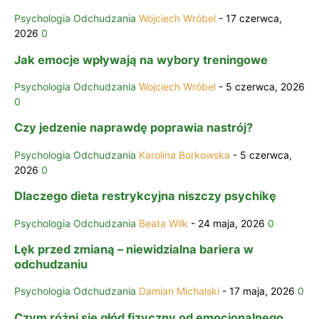
Psychologia Odchudzania
Wojciech Wróbel
-
17 czerwca,
2026
0
Jak emocje wpływają na wybory treningowe
Psychologia Odchudzania
Wojciech Wróbel
-
5 czerwca, 2026
0
Czy jedzenie naprawdę poprawia nastrój?
Psychologia Odchudzania
Karolina Borkowska
-
5 czerwca,
2026
0
Dlaczego dieta restrykcyjna niszczy psychikę
Psychologia Odchudzania
Beata Wilk
-
24 maja, 2026
0
Lęk przed zmianą – niewidzialna bariera w
odchudzaniu
Psychologia Odchudzania
Damian Michalski
-
17 maja, 2026
0
Czym różni się głód fizyczny od emocjonalnego